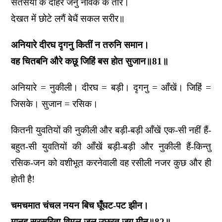
सतसैया के दोहरे जनु नावक के तीर।
देखत में छोटे लगैं बेधैं सकल सरीर॥
अनियारे दीरघ दृगनु कितीं न तरुनि समान।
वह चितबनि औरे कछू जिहिं बस होत सुजान॥81॥
अनियारे = नुकीली। दीरघ = बड़ी। दृगनु = आँखें। जिहिं =
जिसके। सुजान = रसिक।
कितनी युवतियों की नुकीली और बड़ी-बड़ी आँखें एक-सी नहीं हैं-
बहुत-सी युवतियों की आँखें बड़ी-बड़ी और नुकीली हैं-किन्तु
रसिक-जन को वशीभूत करनेवाली वह रसीली नजर कुछ और ही
होती है!
चमचमात चंचल नयन बिच घूँघट-पट झीन।
मानहु सुरसरिता-विमल-जल उछरत जुग मीन॥82॥