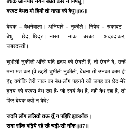
बेधक अनियारे नयन बेधत करि न निषेधु।
बरबट बेधत मो हियौ तो नासा कौ बेधु॥86॥
बेधक = बेधनेवाला। अनियारे = नुकीले। निषेध = रुकावट।
बेधु = छेद, छिद्र। नासा = नाक। बरबट = अदबदाकर,
जबरदस्ती।
चुभीली नुकीली आँखें यदि हृदय को छेदती हैं, तो छेदने दे, उन्हें
मना मत कर (वे ठहरीं चुभीली नुकीली, बेधना तो उनका काम ही
है); क्योंकि तेरी नाक का बेध-लौंग पहनने की जगह का छेद-मेरे
हृदय को बरबस बेध रहा है- जो स्वयं बेध है, वही बेध रहा है, तो
फिर बेधक क्यों न बेधे?
जदपि लौंग ललितौ तऊ तूँ न पहिरि इकआँक।
सदा साँक बढ़ियै रहै रहै चढ़ी-सी नाँक॥87॥