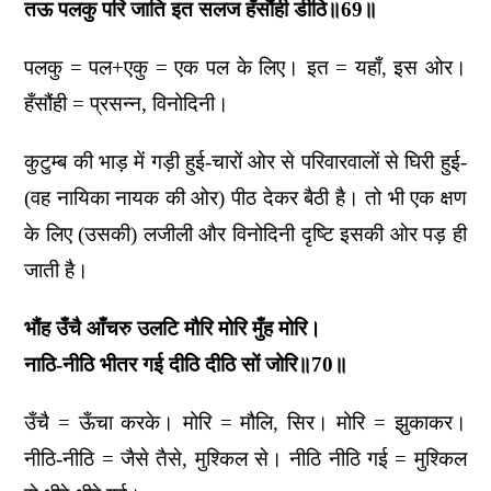
तऊ पलकु परि जाति इत सलज हँसौंही डीठि॥69॥
पलकु = पल+एकु = एक पल के लिए। इत = यहाँ, इस ओर।
हँसौंही = प्रसन्न, विनोदिनी।
कुटुम्ब की भाड़ में गड़ी हुई-चारों ओर से परिवारवालों से घिरी हुई-
(वह नायिका नायक की ओर) पीठ देकर बैठी है। तो भी एक क्षण
के लिए (उसकी) लजीली और विनोदिनी दृष्टि इसकी ओर पड़ ही
जाती है।
भौंह उँचै आँचरु उलटि मौरि मोरि मुँह मोरि।
नाठि-नीठि भीतर गई दीठि दीठि सों जोरि॥70॥
उँचै = ऊँचा करके। मोरि = मौलि, सिर। मोरि = झुकाकर।
नीठि-नीठि = जैसे तैसे, मुश्किल से। नीठि नीठि गई = मुश्किल