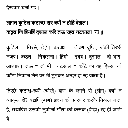
देखकर चली गई।
लागत कुटिल कटाच्छ सर क्यौं न होहिं बेहाल।
कढ़त जि हियहिं दुसाल करि तऊ रहत नटसाल॥73॥
कुटिल = तिरछे, टेढ़े। कटाक्ष = तीक्ष्ण दृष्टि, बाँकी-तिरछी
नजर। कढ़त = निकलना। हियो = हृदय। दुसाल = दो भाग,
आरपार। तऊ = तो भी। नटसाल = काँटे का वह हिस्सा जो
काँटा निकाल लेने पर भी टूटकर अन्दर ही रह जाता है।
तिरछे कटाक्ष-रूपी (चोखे) बाण के लगने से (लोग) क्यों न
व्याकुल हों? यद्यपि (बाण) हृदय को आरपार करके निकल जाता
है, तथापित उसकी नुकीली गाँसी की कसक (पीड़ा) रह ही जाती
है।