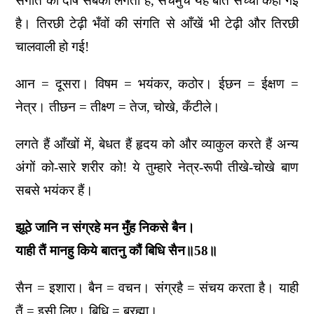
संगति का दोष सबको लगता है, सचमुच यह बात सच्ची कही गई
है। तिरछी टेढ़ी भँवों की संगति से आँखें भी टेढ़ी और तिरछी
चालवाली हो गई!
आन = दूसरा। विषम = भयंकर, कठोर। ईछन = ईक्षण =
नेत्र। तीछन = तीक्ष्ण = तेज, चोखे, कँटीले।
लगते हैं आँखों में, बेधत हैं हृदय को और व्याकुल करते हैं अन्य
अंगों को-सारे शरीर को! ये तुम्हारे नेत्र-रूपी तीखे-चोखे बाण
सबसे भयंकर हैं।
झूठे जानि न संग्रहे मन मुँह निकसे बैन।
याही तैं मानहु किये बातनु कौं बिधि सैन॥58॥
सैन = इशारा। बैन = वचन। संग्रहै = संचय करता है। याही
तैं = इसी लिए। बिधि = ब्रह्मा।