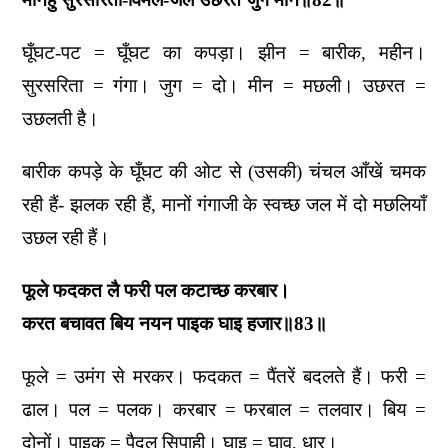
घूँघट-पट = घूँघट का कपड़ा। झीन = बारीक, महीन।
सुरसरिता = गंगा। जुग = दो। मीन = मछली। उछरत =
उछलती है।
बारीक कपड़े के घूँघट की ओट से (उसकी) चंचल आँखें चमक
रही हैं- झलक रही हैं, मानों गंगाजी के स्वच्छ जल में दो मछलियाँ
उछल रही हैं।
फूले फदकत लै फरी पल कटाच्छ करबार।
करत बचावत बिय नयन पाइक घाइ हजार॥83॥
फूले = उमंग से मरकर। फदकत = पैंतरें बदलते हैं। फरी =
ढाल। पल = पलक। करबार = फरबाल = तलवार। बिय =
दोनों। पाइक = पैदल सिपाही। घाइ = घाव, धार।