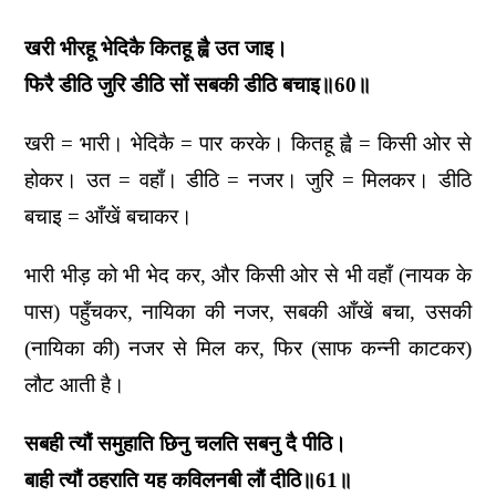
खरी भीरहू भेदिकै कितहू ह्वै उत जाइ।
फिरै डीठि जुरि डीठि सों सबकी डीठि बचाइ॥60॥
खरी = भारी। भेदिकै = पार करके। कितहू ह्वै = किसी ओर से
होकर। उत = वहाँ। डीठि = नजर। जुरि = मिलकर। डीठि
बचाइ = आँखें बचाकर।
भारी भीड़ को भी भेद कर, और किसी ओर से भी वहाँ (नायक के
पास) पहुँचकर, नायिका की नजर, सबकी आँखें बचा, उसकी
(नायिका की) नजर से मिल कर, फिर (साफ कन्नी काटकर)
लौट आती है।
सबही त्यौं समुहाति छिनु चलति सबनु दै पीठि।
बाही त्यौं ठहराति यह कविलनबी लौं दीठि॥61॥