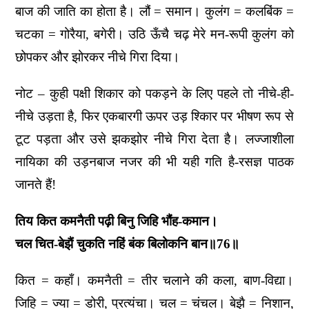
बाज की जाति का होता है। लौं = समान। कुलंग = कलबिंक =
चटका = गोरैया, बगेरी। उठि ऊँचै चढ़ मेरे मन-रूपी कुलंग को
छोपकर और झोरकर नीचे गिरा दिया।
नोट – कुही पक्षी शिकार को पकड़ने के लिए पहले तो नीचे-ही-
नीचे उड़ता है, फिर एकबारगी ऊपर उड़ श्किार पर भीषण रूप से
टूट पड़ता और उसे झकझोर नीचे गिरा देता है। लज्जाशीला
नायिका की उड़नबाज नजर की भी यही गति है-रसज्ञ पाठक
जानते हैं!
तिय कित कमनैती पढ़ी बिनु जिहि भौंह-कमान।
चल चित-बेझैं चुकति नहिं बंक बिलोकनि बान॥76॥
कित = कहाँ। कमनैती = तीर चलाने की कला, बाण-विद्या।
जिहि = ज्या = डोरी, प्रत्यंचा। चल = चंचल। बेझै = निशान,