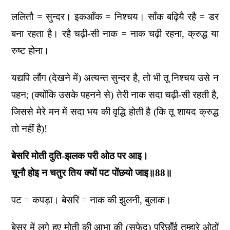
ललितौ = सुन्दर। इकआँक = निश्चय। साँक बढ़ियै रहै = डर
बना रहता है। रहै चढ़ी-सी नाक = नाक चढ़ी रहना, क्रुद्ध या
रुष्ट होना।
यद्यपि लौंग (देखने में) अत्यन्त सुन्दर है, तो भी तू निश्चय उसे न
पहन; (क्योंकि उसके पहनने से) तेरी नाक सदा चढ़ी-सी रहती है,
जिससे मेरे मन में सदा भय की वृद्धि होती है (कि तू शायद क्रुद्ध
तो नहीं है)!
बेसरि मोती दुति-झलक परी ओठ पर आइ।
चूनौ होइ न चतुर तिय क्यों पट पोंछयो जाइ॥88॥
पट = कपड़ा। बेसरि = नाक की झुलनी, बुलाक।
बेसर में लगे हुए मोती की आभा की (सफेद) परिछाँई तुम्हारे ओठों