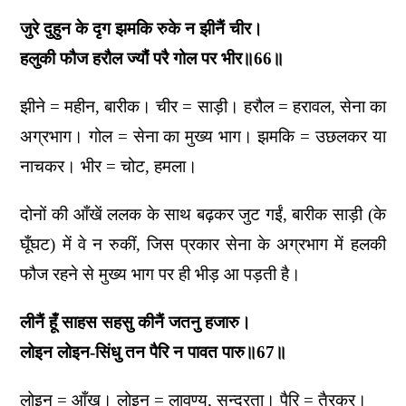
जुरे दुहुन के दृग झमकि रुके न झीनैं चीर।
हलुकी फौज हरौल ज्यौं परै गोल पर भीर॥66॥
झीने = महीन, बारीक। चीर = साड़ी। हरौल = हरावल, सेना का
अग्रभाग। गोल = सेना का मुख्य भाग। झमकि = उछलकर या
नाचकर। भीर = चोट, हमला।
दोनों की आँखें ललक के साथ बढ़कर जुट गईं, बारीक साड़ी (के
घूँघट) में वे न रुकीं, जिस प्रकार सेना के अग्रभाग में हलकी
फौज रहने से मुख्य भाग पर ही भीड़ आ पड़ती है।
लीनैं हूँ साहस सहसु कीनैं जतनु हजारु।
लोइन लोइन-सिंधु तन पैरि न पावत पारु॥67॥
लोइन = आँख। लोइन = लावण्य, सुन्दरता। पैरि = तैरकर।