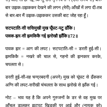
बार उझक-उझककर देखने की लगन (मेरी) आँखों में लगा दी-तब
से बार-बार मैं उझक-उझककर उसकी बाट जोह रहा हूँ।
सटपटाति-सी ससिमुखी मुख घूँघट-पटु ढाँकि।
पावक-झर-सी झमकिकै गई झरोखौ झाँकि॥72॥
पावक झर = आग की लपट। सटपटाति-सी = डरती हुई-सी।
झमकिकै = नखरे की चाल से, गहनो की झनकार करके,
चपलता से।
डरती हुई-सी-वह चन्द्रबदनी (अपने) मुख को घूंघट से ढँककर
अग्नि की लपट-सरीखी चंचलता के साथ झरोखे से झाँक गई।
नोट – भाव यह है कि अपने गुरुजनों के डर से वह मुख पर
आँचल डालकर झटपट खिड़की पर आई और (नायक को)