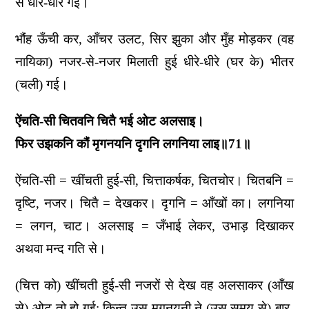
से धीरे-धीरे गई।
भौंह ऊँची कर, आँचर उलट, सिर झुका और मुँह मोड़कर (वह
नायिका) नजर-से-नजर मिलाती हुई धीरे-धीरे (घर के) भीतर
(चली) गई।
ऐंचति-सी चितवनि चितै भई ओट अलसाइ।
फिर उझकनि कौं मृगनयनि दृगनि लगनिया लाइ॥71॥
ऐंचति-सी = खींचती हुई-सी, चित्ताकर्षक, चितचोर। चितबनि =
दृष्टि, नजर। चितै = देखकर। दृगनि = आँखों का। लगनिया
= लगन, चाट। अलसाइ = जँभाई लेकर, उभाड़ दिखाकर
अथवा मन्द गति से।
(चित्त को) खींचती हुई-सी नजरों से देख वह अलसाकर (आँख
से) ओट तो हो गई; किन्तु उस मृगनयनी ने (उस समय से) बार-