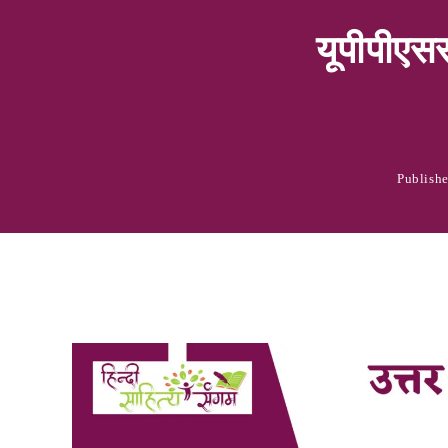
यूपीपीएसस
Publish