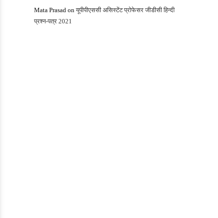
Mata Prasad
on
यूपीपीएससी असिस्‍टेंट प्रोफेसर जीडीसी हिन्‍दी
प्रश्‍न-पत्र 2021