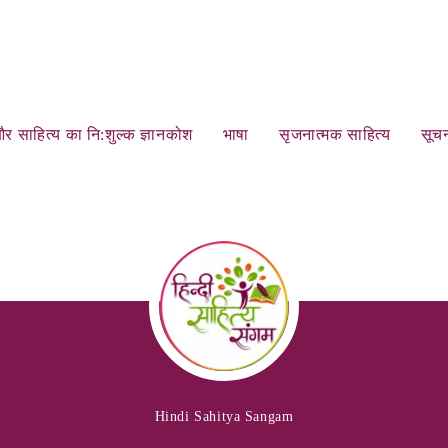
र साहित्‍य का नि:शुल्‍क ज्ञानकोश
भाषा
सृजनात्‍मक साहित्‍य
सूचन
Hindi Sahitya Sangam