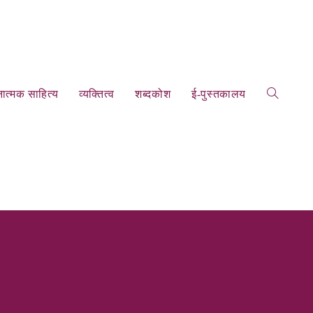
ात्‍मक साहित्‍य
व्‍यक्तित्‍व
शब्‍दकोश
ई-पुस्‍तकालय