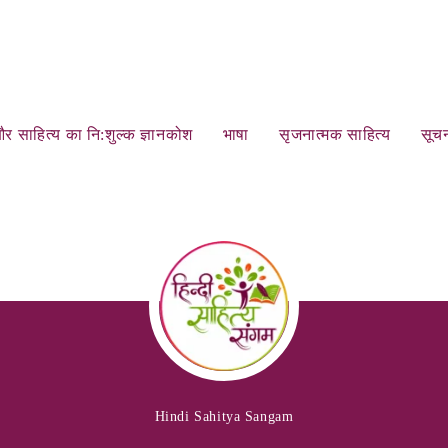
र साहित्‍य का नि:शुल्‍क ज्ञानकोश
भाषा
सृजनात्‍मक साहित्‍य
सूचन
Hindi Sahitya Sangam