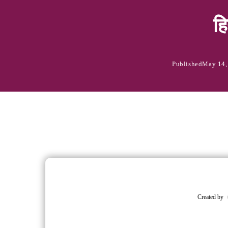
हि
Published
May 14,
Created by