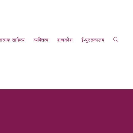
ात्‍मक साहित्‍य
व्‍यक्तित्‍व
शब्‍दकोश
ई-पुस्‍तकालय