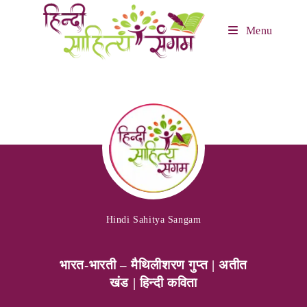
Menu
Hindi Sahitya Sangam
भारत-भारती – मैथिलीशरण गुप्त | अतीत
खंड | हिन्दी कविता