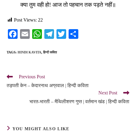
क्या तुम वही हो! आज तो पहचान तक पड़ते नहीं॥
Post Views:
22
Fa
E
W
Te
T
S
ce
m
ha
le
wi
ha
bo
ail
ts
gr
tte
re
TAGS
:
HINDI KAVITA
,
हिन्दी कविता
ok
A
a
r
pp
m
Previous Post
तड़पती केन – केदारनाथ अग्रवाल | हिन्दी कविता
Next Post
भारत-भारती – मैथिलीशरण गुप्त | वर्तमान खंड | हिन्दी कविता
YOU MIGHT ALSO LIKE